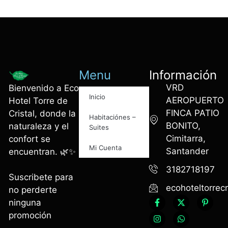
Menu
Información
VRD
Bienvenido a Eco
Inicio
AEROPUERTO
Hotel Torre de
FINCA PATIO
Cristal, donde la
Habitaciónes –
BONITO,
naturaleza y el
Suites
Cimitarra,
confort se
Mi Cuenta
Santander
encuentran. 🌿✨
3182718197
Suscribete para
ecohoteltorrec
no perderte
ninguna
promoción