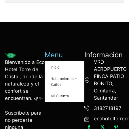
Menu
Información
VRD
Bienvenido a Eco
Inicio
AEROPUERTO
Hotel Torre de
FINCA PATIO
Cristal, donde la
Habitaciónes –
BONITO,
naturaleza y el
Suites
Cimitarra,
confort se
Mi Cuenta
Santander
encuentran. 🌿✨
3182718197
Suscribete para
ecohoteltorrec
no perderte
ninguna